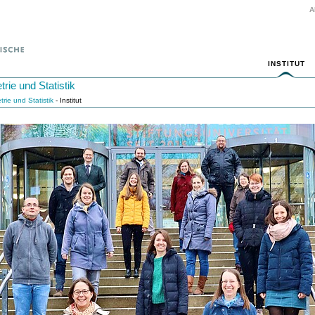
A
INSTITUT
rie und Statistik
trie und Statistik
- Institut