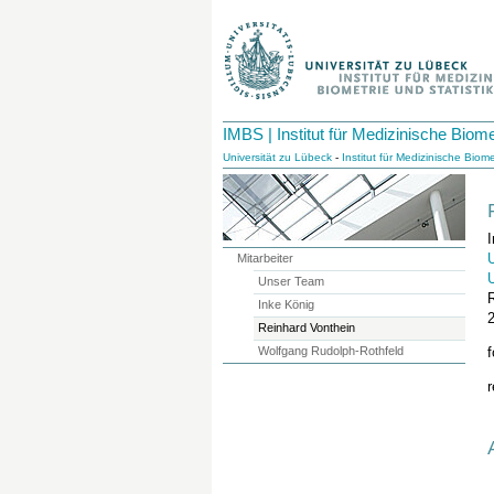
IMBS | Institut für Medizinische Biomet
Universität zu Lübeck
-
Institut für Medizinische Biome
I
U
Mitarbeiter
Unser Team
Inke König
Reinhard Vonthein
Wolfgang Rudolph-Rothfeld
f
r