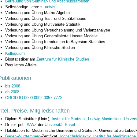
Betreuung von Seminar- und Abschlussarbeiten
Selbständige Lehre s.
univis
:
Vorlesung und Übung Matrix-Algebra
Vorlesung und Übung Test- und Schätztheorie
Vorlesung und Übung Multivariate Statistik
Vorlesung und Übung Versuchsplanung und Varianzanalyse
Vorlesung und Übung Generalisierte Lineare Modelle
Vorlesung und Übung Introduction to Bayesian Statistics
Vorlesung und Übung Klinische Studien
Kolloquium
Biostatistiker am
Zentrum für Klinische Studien
Regulatory Affairs
Publikationen
bis 2008
ab 2008
ORCID ID 0000-0002-0057-777X
Titel, Preise, Mitgliedschaften
Diplom Statistiker (Univ.),
Institut für Statistik,
Ludwig-Maximilians-Univers
Dr. rer. pol.,
WWZ
der
Universität
Basel
Habilitation für Medizinische Biometrie und Statistik, Universität zu Lübec
Baden-Württemberg
-Zertifikat
Hochschuldidaktik
,
Institut für Medizinische