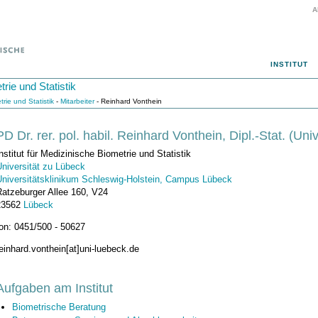
A
INSTITUT
rie und Statistik
trie und Statistik
-
Mitarbeiter
- Reinhard Vonthein
PD Dr. rer. pol. habil. Reinhard Vonthein, Dipl.-Stat. (Univ
nstitut für Medizinische Biometrie und Statistik
niversität zu Lübeck
Universitätsklinikum Schleswig-Holstein, Campus Lübeck
Ratzeburger Allee 160, V24
23562
Lübeck
on: 0451/500 - 50627
einhard.vonthein[at]uni-luebeck.de
Aufgaben am Institut
Biometrische Beratung