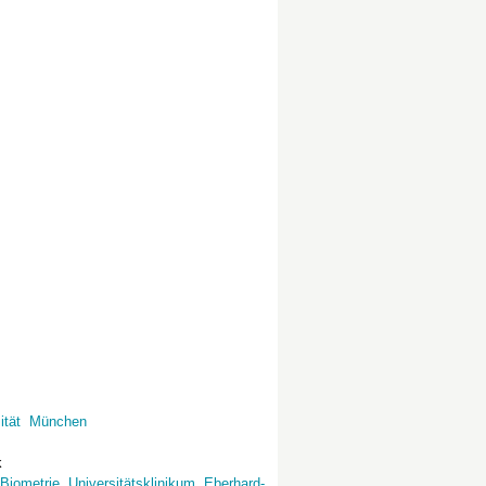
ität
München
k
 Biometrie
,
Universitätsklinikum
,
Eberhard-