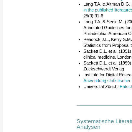
Lang T.A. & Altman D.G.
in the published literatu
25(3):31-6
Lang T.A. & Secic M. (200
Annotated Guidelines for
Philadelphia: American C
Peacock J.L., Kerry S.M.
Statistics from Proposal 
Sackett D.L. et al. (1991)
clinical medicine. Londo
Sackett D.L. et al. (1999
Zuckschwerdt Verlag
Institute for Digital Res
Anwendung statistischer
Universität Zürich:
Entsc
Systematische Litera
Analysen