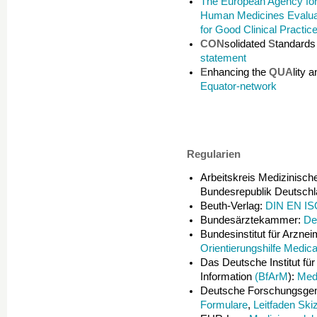
The European Agency for 
Human Medicines Evaluati
for Good Clinical Pract
CON
solidated
S
tandard
statement
E
nhancing the
QUA
lity 
Equator-network
Regularien
Arbeitskreis Medizinisch
Bundesrepublik Deutschl
Beuth-Verlag:
DIN EN IS
Bundesärztekammer:
De
Bundesinstitut für Arzne
Orientierungshilfe Medic
Das Deutsche Institut fü
Information
(
BfArM
):
Med
Deutsche Forschungsge
Formulare
,
Leitfaden Ski