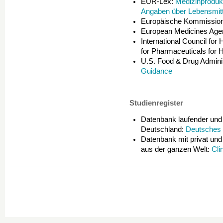
EUR-Lex:
Medizinproduk
Angaben über Lebensmitt
Europäische Kommissio
European Medicines Ag
International Council fo
for Pharmaceuticals fo
U.S. Food & Drug Admini
Guidance
Studienregister
Datenbank laufender und 
Deutschland:
Deutsches 
Datenbank mit privat und 
aus der ganzen Welt:
Cli