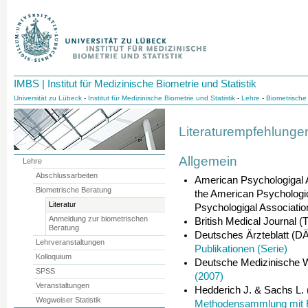
IMBS | Institut für Medizinische Biometrie und Statistik
Universität zu Lübeck
-
Institut für Medizinische Biometrie und Statistik
-
Lehre
-
Biometrische
Literaturempfehlunge
Allgemein
Lehre
Abschlussarbeiten
American Psychologigal A
Biometrische Beratung
the American Psychologi
Literatur
Psychologigal Associatio
Anmeldung zur biometrischen
British Medical Journal 
Beratung
Deutsches Ärzteblatt (D
Lehrveranstaltungen
Publikationen (Serie)
Kolloquium
Deutsche Medizinische 
SPSS
(2007)
Veranstaltungen
Hedderich J. & Sachs L.
Wegweiser Statistik
Methodensammlung mit 