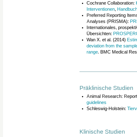
Cochrane Collaboration:
Interventionen
,
Handbuch 
P
referred
R
eporting
I
tem
A
nalyses (PRISMA):
PR
Internationales, prospek
Übersichten:
PROSPER
Wan X. et al. (2014)
Esti
deviation from the sample
range
. BMC Medical Res
Präklinische Studien
A
nimal
R
esearch:
R
eport
guidelines
Schleswig-Holstein:
Tier
Klinische Studien