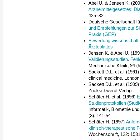
Abel U. & Jensen K. (20
Arzneimittelgesetzes: D
425–32
Deutsche Gesellschaft f
und Empfehlungen zur Si
Praxis (GEP)
Bewertung wissenschaftli
Ärzteblattes
Jensen K. & Abel U. (19
Validierungsstudien. Feh
Medizinische Klinik, 94 (
Sackett D.L. et al. (1991)
clinical medicine. Londo
Sackett D.L. et al. (1999
Zuckschwerdt Verlag
Schäfer H. et al. (1999)
E
Studienprotokollen (Studi
Informatik, Biometrie und
(3): 141-54
Schäfer H. (1997)
Anford
klinisch-therapeutische 
Wochenschrift, 122: 153